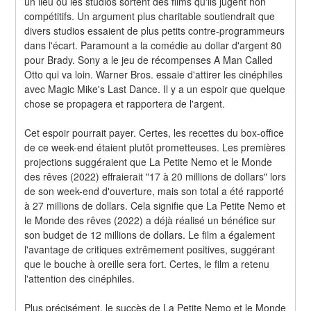
un lieu où les studios sortent des films qu'ils jugent non 
compétitifs. Un argument plus charitable soutiendrait que 
divers studios essaient de plus petits contre-programmeurs 
dans l'écart. Paramount a la comédie au dollar d'argent 80 
pour Brady. Sony a le jeu de récompenses A Man Called 
Otto qui va loin. Warner Bros. essaie d'attirer les cinéphiles 
avec Magic Mike's Last Dance. Il y a un espoir que quelque 
chose se propagera et rapportera de l'argent.
Cet espoir pourrait payer. Certes, les recettes du box-office 
de ce week-end étaient plutôt prometteuses. Les premières 
projections suggéraient que La Petite Nemo et le Monde 
des rêves (2022) effraierait "17 à 20 millions de dollars" lors 
de son week-end d'ouverture, mais son total a été rapporté 
à 27 millions de dollars. Cela signifie que La Petite Nemo et 
le Monde des rêves (2022) a déjà réalisé un bénéfice sur 
son budget de 12 millions de dollars. Le film a également 
l'avantage de critiques extrêmement positives, suggérant 
que le bouche à oreille sera fort. Certes, le film a retenu 
l'attention des cinéphiles.
Plus précisément, le succès de La Petite Nemo et le Monde 