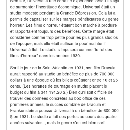
Bien sûr, Universal a une certaine expérience lorsqu'il s'agit 
de surmonter l'incertitude économique. Universal était un 
studio modeste pendant la Grande Dépression. Cela lui a 
permis de capitaliser sur les marges bénéficiaires du genre 
horreur. Les films d'horreur étaient bon marché à produire 
et rapportaient toujours des bénéfices. Cette marge était 
considérée comme trop petite pour les plus grands studios 
de l'époque, mais elle était suffisante pour maintenir 
Universal à flot. Le studio s'imposera comme "le roi des 
films d'horreur" dans les années 1930.
Sorti le jour de la Saint-Valentin en 1931, son film Dracula 
aurait rapporté au studio un bénéfice de plus de 700 000 
dollars à une époque où les billets coûtaient entre 10 et 25 
cents. (Les horaires de tournage en studio placent le 
budget du film à 341 191,20 $.) Bien qu'il soit difficile de 
trouver des données concrètes au box-office de ces 
premières années, le succès combiné de Dracula et 
Frankenstein a poussé Universal à un bénéfice de 600 000 
$ en 1931. Le studio a fait des pertes au cours des quatre 
années suivantes. , mais le genre s'en est bien sorti.