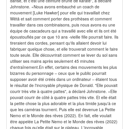
danse, et c'est une ceinture brune de karaté", a déclaré 
Johnstone. «Nous avons embauché un coach de 
mouvement [Luke Hawker] pour elle qui travaillait chez 
Wētā et sait comment porter des prothèses et comment 
travailler dans ces combinaisons, puis nous avons eu une 
équipe de cascadeurs qui a travaillé avec elle et ils ont été 
époustouflés par ce que 10 ans -vieille fille pourrait faire. Ils 
tireraient des cordes, pensant qu'ils allaient devoir lui 
fabriquer quelque chose, et elle trouverait comment le faire 
toute seule. Elle découvrirait comment se lever du sol sans 
utiliser ses mains après seulement 45 minutes 
d'entraînement.En effet, certains des mouvements les plus 
bizarres du personnage – ceux que le public pourrait 
supposer avoir été créés dans un ordinateur – étaient tous 
le résultat de l'incroyable physique de Donald. "Elle pouvait 
courir très vite à quatre pattes", a déclaré Johnstone. «Elle 
pouvait courir de côté à quatre pattes très vite. Et elle était 
la petite chose la plus adorable et la plus timide jusqu'à ce 
que les caméras tournent. Puis elle est devenue La Petite 
Nemo et le Monde des rêves (2022). En fait, elle voulait 
être appelée La Petite Nemo et le Monde des rêves (2022) 
chaque fois qu'elle était sur le plateau. L'incroyable 