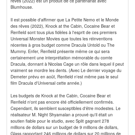
rêves (2022) est un produit de ce partenariat avec 
Blumhouse.
Il est possible d'affirmer que La Petite Nemo et le Monde 
des rêves (2022), Knock at the Cabin, Cocaine Bear et 
Renfield sont tous plus fidèles à l'esprit de ces premiers 
Universal Monster Movies que toutes les réinventions 
récentes à gros budget comme Dracula Untold ou The 
Mummy. Enfer, Renfield présente même ce qui sera 
certainement une interprétation mémorable du comte 
Dracula, donnant à Nicolas Cage un rôle dans lequel il peut 
vraiment se mordre les dents. (Avec Le dernier voyage du 
Demeter prévu en août, Renfield n'est même pas le seul 
film Dracula d'Universal cette année.)
Les budgets de Knock at the Cabin, Cocaine Bear et 
Renfield n'ont pas encore été officiellement confirmés. 
Cependant, ils semblent susceptibles d'être modestes. Le 
réalisateur M. Night Shyamalan a prouvé qu'il était un 
soutien fiable pour le studio, avec Split gagnant 278 
millions de dollars sur un budget de 9 millions de dollars, 
Glass rapportant 246 millions de dollars sur 20 millions de 